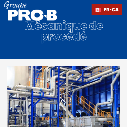
Aller
au
FR-CA
contenu
Mécanique de
procédé