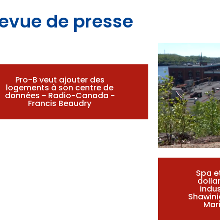
evue de presse
Pro-B veut ajouter des
logements à son centre de
données - Radio-Canada -
Francis Beaudry
Spa et
dollar
indu
Shawini
Mari