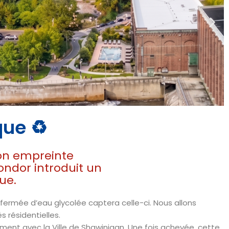
que ♻️
 la vision
on empreinte
ondor introduit un
 par un centre de
que
.
ique du pays. La
nts environnants.
fermée d’eau glycolée captera celle-ci. Nous allons
s résidentielles.
ment avec la Ville de Shawinigan. Une fois achevée, cette