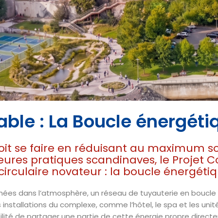
able : La Boucle énergéti
 de données IA pour porter
t se faire en réduisant au maximum s
ures pratiques scandinaves, le Projet C
ique et énergétique de cette revitalisation passe
irculaire novateur : la boucle énergéti
ointe permettant de soutenir la souveraineté numér
chaleur alimentera l'ensemble du site et les bâtime
onnées dans l’atmosphère, un réseau de tuyauterie en boucle 
installations du complexe, comme l’hôtel, le spa et les unité
lité de partager une partie de cette énergie propre directe