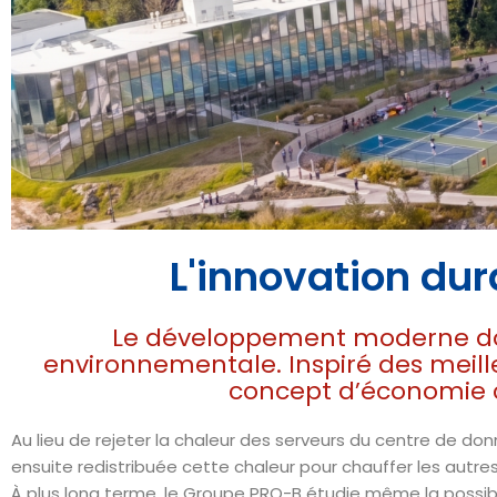
L'innovation dur
Un centre
Le développement moderne doi
environnementale. Inspiré des meille
Le moteur économ
concept d’économie c
données IA de p
récupération de 
Au lieu de rejeter la chaleur des serveurs du centre de d
ensuite redistribuée cette chaleur pour chauffer les autres 
À plus long terme, le Groupe PRO-B étudie même la possibi